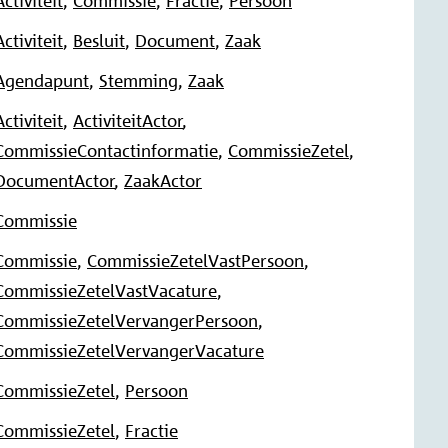
Activiteit
,
Commissie
,
Fractie
,
Persoon
Activiteit
,
Besluit
,
Document
,
Zaak
Agendapunt
,
Stemming
,
Zaak
Activiteit
,
ActiviteitActor
,
CommissieContactinformatie
,
CommissieZetel
,
DocumentActor
,
ZaakActor
Commissie
Commissie
,
CommissieZetelVastPersoon
,
CommissieZetelVastVacature
,
CommissieZetelVervangerPersoon
,
CommissieZetelVervangerVacature
CommissieZetel
,
Persoon
CommissieZetel
,
Fractie