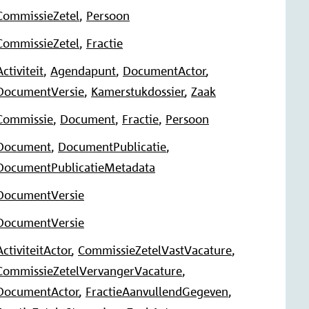
CommissieZetel
,
Persoon
CommissieZetel
,
Fractie
Activiteit
,
Agendapunt
,
DocumentActor
,
DocumentVersie
,
Kamerstukdossier
,
Zaak
Commissie
,
Document
,
Fractie
,
Persoon
Document
,
DocumentPublicatie
,
DocumentPublicatieMetadata
DocumentVersie
DocumentVersie
ActiviteitActor
,
CommissieZetelVastVacature
,
CommissieZetelVervangerVacature
,
DocumentActor
,
FractieAanvullendGegeven
,