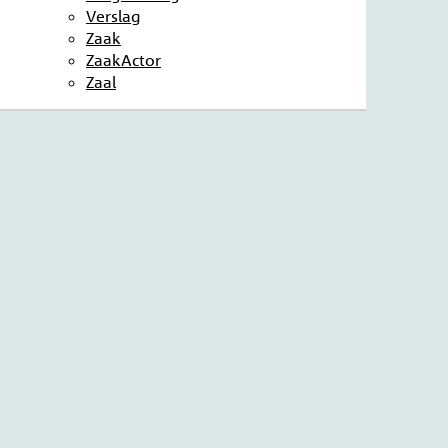
Verslag
Zaak
ZaakActor
Zaal