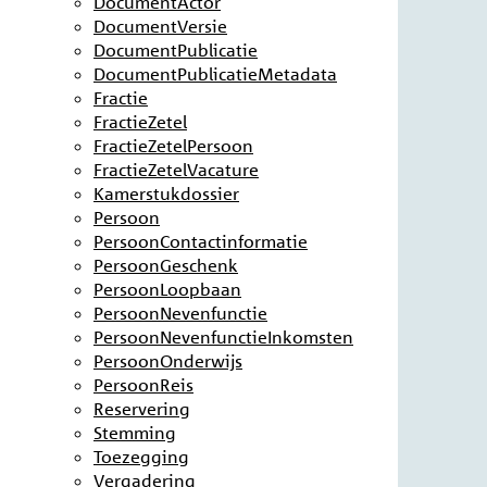
DocumentActor
DocumentVersie
DocumentPublicatie
DocumentPublicatieMetadata
Fractie
FractieZetel
FractieZetelPersoon
FractieZetelVacature
Kamerstukdossier
Persoon
PersoonContactinformatie
PersoonGeschenk
PersoonLoopbaan
PersoonNevenfunctie
PersoonNevenfunctieInkomsten
PersoonOnderwijs
PersoonReis
Reservering
Stemming
Toezegging
Vergadering