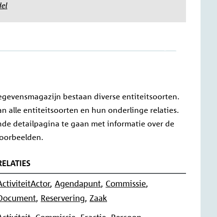
del
gevensmagazijn bestaan diverse entiteitsoorten.
n alle entiteitsoorten en hun onderlinge relaties.
ende detailpagina te gaan met informatie over de
 voorbeelden.
RELATIES
ActiviteitActor
,
Agendapunt
,
Commissie
,
Document
,
Reservering
,
Zaak