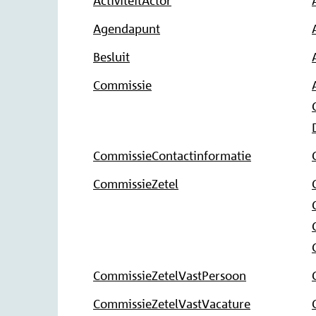
ActiviteitActor
Agendapunt
Besluit
Commissie
CommissieContactinformatie
CommissieZetel
CommissieZetelVastPersoon
CommissieZetelVastVacature