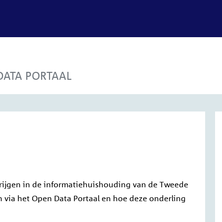
Content
Menu
DATA PORTAAL
krijgen in de informatiehuishouding van de Tweede
n via
het Open Data Portaal
en hoe deze onderling