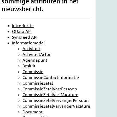
sommige attributen in
het
.
nieuwsbericht
Introductie
OData API
SyncFeed API
Informatiemodel
Activiteit
ActiviteitActor
Agendapunt
Besluit
Commissie
CommissieContactinformatie
CommissieZetel
CommissieZetelVastPersoon
CommissieZetelVastVacature
CommissieZetelVervangerPersoon
CommissieZetelVervangerVacature
Document