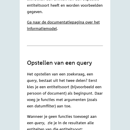
attributen
Het datamodel dat gebruikt wordt in de
OData API is gelijk aan het
informatiemodel van het
Gegevensmagazijn. Het informatiemodel
geeft een overzicht van alle
entiteitsoorten die opgevraagd kunnen
worden middels de OData API en hun
onderlinge relaties. Op de detailpagina's
van de entiteitsoorten is te zien welke
attributen een entiteit van een bepaalde
entiteitsoort heeft en worden voorbeelden
gegeven.
Ga naar de documentatiepagina over het
informatiemodel
.