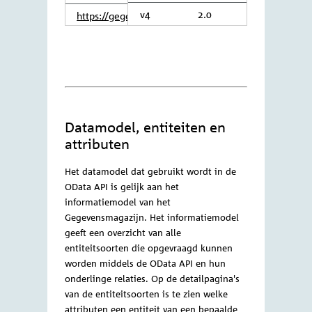
Om zoekvragen te kunnen maken voor de
OData API gebruik je een URL waar je
parameters aan toevoegt. Het is belangrijk
dat je daarvoor de meest recente versie
gebruikt:
LOCATIE
ODATA
API-DATA
v4
2.0
https://gegevensmagazijn.tweedekamer
Datamodel, entiteiten en