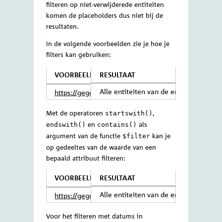
of de specifieke entiteit die als beginpunt
is gekozen. Ieder daaropvolgende functie
geef je aan met
, en de argumenten van
&
een functie komen achter een
In de
.
=
voorbeelden hieronder zie je hoe dit
werkt.
Filteren op attributen met
$filter
De functie
maakt het mogelijk
$filter
om de resultaten van een
te filteren
query
op basis van de waardes van attributen.
Denk daarbij aan een datum of naam. In
de argumenten van
kunnen
$filter
vergelijkingsoperatoren (
,
,
,
,
eq
ne
gt
lt
,
) en Booleaanse operatoren (
,
ge
le
and
,
) gebruikt worden om de
or
not