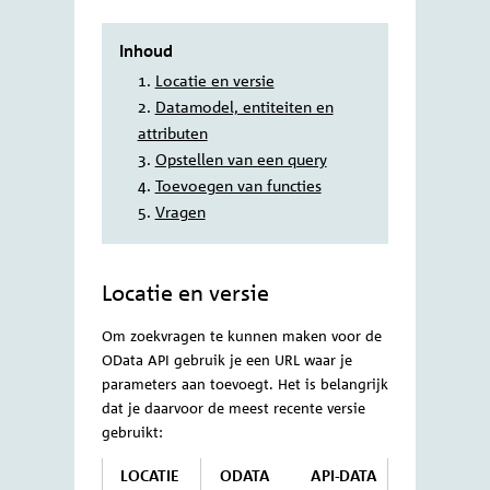
entiteiten, attributen en filters maak je
zelf een zoekvraag in de vorm van een
URL.
De OData API levert de data in het
machineleesbare bestandsformaat JSON.
Inhoud
Locatie en versie
Datamodel, entiteiten en
attributen
Opstellen van een query
Toevoegen van functies
Vragen
Locatie en versie