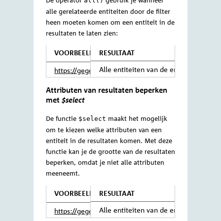
VOORBEELD
RESULTAAT
Alle entiteiten van de en
https://gegevensmagazijn.tweedekamer.
OData/v4/2.0/Persoon?$filter=Verwijde
Filteren met
$filter
bij gerelateerde
eq false and year(Geboortedatum) le 1
entiteiten
Als een entiteit een relatie heeft
met entiteiten van een andere
entiteitsoort, kan de oorspronkelijke
entiteit gefilterd worden op basis van de
waardes van attributen van de
gerelateerde entiteitsoort. In de
voorbeelden hieronder kan je zien hoe dat
werkt.
Bij op-één-relaties kan er gefilterd worden
door in de functie
met een
te
$filter
/