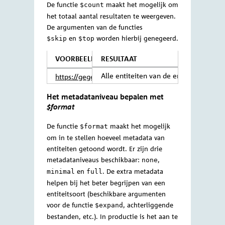
toe te passen op de resultaten van een
gebruik je een
in plaats van
$expand
;
een
.
&
VOORBEELD
RESULTAAT
Alle entiteiten van de en
https://gegevensmagazijn.tweedekamer.
OData/v4/2.0/Zaak?$filter=verwijderd 
Resultaten overslaan met
$skip
false and Soort eq'Motie'&$expand=
ZaakActor($filter=relatie eq 'Indiener')
De functie
maakt het mogelijk om
$skip
een bepaald aantal resultaten over te
slaan. Om de belasting van individuele
op het Gegevensmagazijn te
queries
minimaliseren worden standaard
maximaal 250 resultaten tegelijkertijd
weergegeven. Dit geldt ook voor het