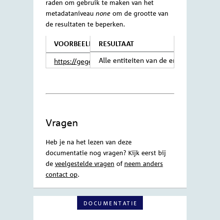
aantal entiteiten dat met de
functie
opgehaald kan worden.
$expand
Wanneer een
meer dan 250
query
resultaten geeft staat er onderaan de
pagina een
die leidt naar de
query
volgende pagina.
VOORBEELD
RESULTAAT
Alle entiteiten van de en
https://gegevensmagazijn.tweedekamer.
OData/v4/2.0/DocumentVersie?$filter=
Resultaten beperken met
$top
Verwijderd eq false&$skip=250
De functie
maakt het mogelijk om
$top
het aantal resultaten te beperken.
VOORBEELD
RESULTAAT