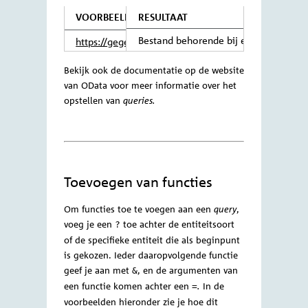
Alle entiteiten van de en
https://gegevensmagazijn.tweedekamer.
OData/v4/2.0/Document
Om de data van een specifieke entiteit te
tonen kan je de waarde van het
attribuut
gebruiken. Dit
vind je
id
id
alleen in het zoekresultaat van een
eerdere opdracht. Met het kan je
kan
id
je meer informatie verkrijgen over een
document.
VOORBEELD
RESULTAAT
Specifieke entiteit van d
https://
gegevensmagazijn.tweedekamer.
OData/v4/2.0/Document(7a9b77f1-d23
Wanneer een specifieke entiteit een
a00-9856-2f0f8e967e62
)
achterliggend bestand heeft, kan deze
worden opgehaald door
aan
/resource