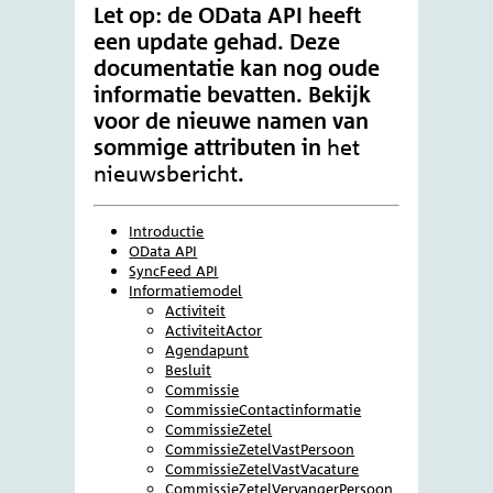
De eerste 25 entiteiten v
https://gegevensmagazijn.tweedekamer.
OData/v4/2.0/Reservering?$top=25
Resultaten sorteren met
$orderby
De functie
maakt het mogelijk
$orderby
om de resultaten te sorteren op basis van
de waarde van een attribuut. De
argumenten
asc
(oplopend) en
(aflopend) kunnen
desc
gebruikt worden om de volgorde te
bepalen.
VOORBEELD
RESULTAAT
Alle entiteiten van de en
https://gegevensmagazijn.tweedekamer.
OData/v4/2.0/Activiteit?$filter=Verwijd
Resultaten tellen met
$count