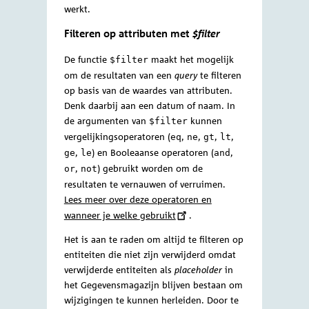
de
toe te voegen:
query
VOORBEELD
RESULTAAT
Bestand behorende bij een
https://
gegevensmagazijn.tweedekamer.
OData/v4/2.0/Document(7a9b77f1-d23
Bekijk ook de documentatie op de website
a00-9856-2f0f8e967e62)/resource
van OData voor meer informatie over het
opstellen van
queries.
Toevoegen van functies
Om functies toe te voegen aan een
,
query
voeg je een
toe
achter de entiteitsoort
?