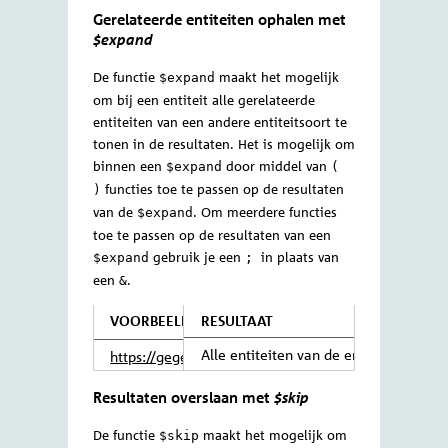
verwijzen naar de gerelateerde
entiteitsoort en het attribuut:
VOORBEELD
RESULTAAT
Alle entiteiten van de en
https://gegevensmagazijn.tweedekamer.
OData/v4/2.0/FractieZetelVacature?$fil
Bij op-veel-relaties kan er gefilterd worden
Verwijderd eq false and TotEnMet eq nu
door in de functie
gebruik te
$filter
and Fractiezetel/ Fractie/DatumInactief 
maken van de operatoren
en
any()
.
all()
De operator
gebruik je wanneer
any()
één van de gerelateerde entiteiten door
de filter heen moet komen om een
entiteit in de resultaten te laten zien:
VOORBEELD
RESULTAAT