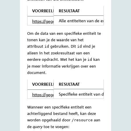
Opstellen van een query
Het opstellen van een zoekvraag, een
, bestaat uit het twee delen? Eerst
query
kies je een entiteitsoort (bijvoorbeeld een
persoon of document) als beginpunt. Daar
voeg je functies met argumenten (zoals
een datumfilter) aan toe.
Wanneer je geen functies toevoegt aan
een
, zie je in de resultaten alle
query
entiteiten van die entiteitsoort:
VOORBEELD
RESULTAAT