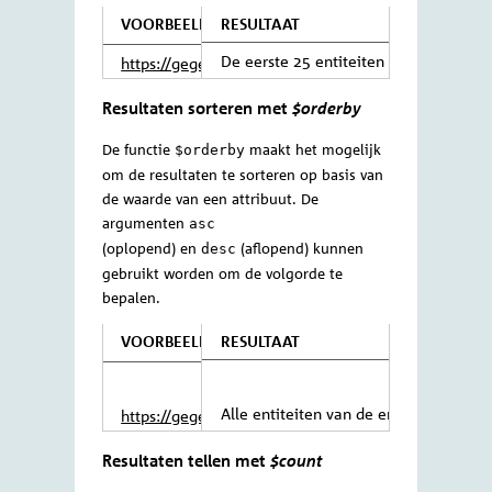
functie kan je de grootte van de resultaten
beperken, omdat je niet alle attributen
meeneemt
.
VOORBEELD
RESULTAAT
Alle entiteiten van de en
https://gegevensmagazijn.tweedekamer.
OData/v4/2.0/Commissie?$filter=
Gerelateerde entiteiten ophalen met
Verwijderd eq false&$select=NaamNL,
$expand
Afkorting
De functie
maakt het mogelijk
$expand
om bij een entiteit alle gerelateerde
entiteiten van een andere entiteitsoort te
tonen in de resultaten. Het is mogelijk om
binnen een
door middel van
$expand
(
functies toe te passen op de resultaten
)
van de
. Om meerdere functies
$expand