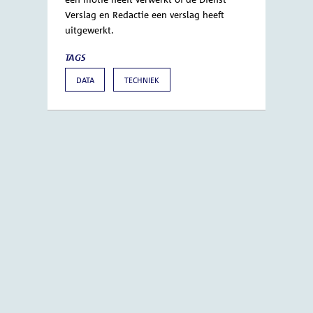
Nee. De data in het Gegevensmagazijn
zijn
raadpleegbaar. Het kan
neartime
bijvoorbeeld even duren voordat de Griffie
een motie heeft verwerkt of de Dienst
Verslag en Redactie een verslag heeft
uitgewerkt.
TAGS
DATA
TECHNIEK