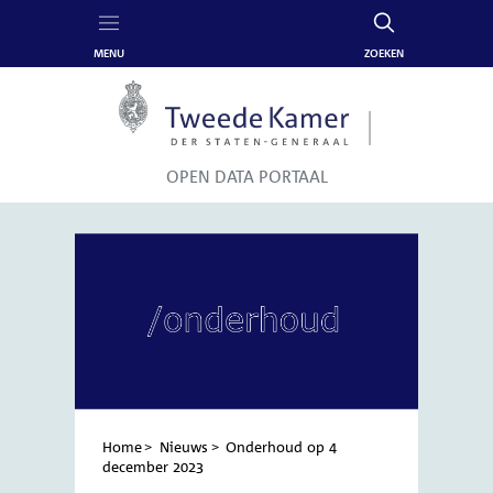
MENU
ZOEKEN
Content
Menu
OPEN DATA PORTAAL
I
m
a
g
e