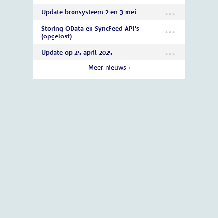
NIEUWS
Storing SyncFeed API (opgelost)
Nieuwe versie OData API
Update bronsysteem 2 en 3 mei
Storing OData en SyncFeed API's
(opgelost)
Update op 25 april 2025
Meer nieuws