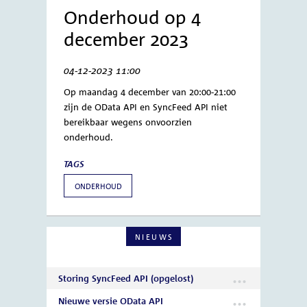
Home
Nieuws
Onderhoud op 4
Kruimelpad
december 2023
Onderhoud op 4
december 2023
04-12-2023 11:00
Op maandag 4 december van 20:00-21:00
zijn de OData API en SyncFeed API niet
bereikbaar wegens onvoorzien
onderhoud.
TAGS
ONDERHOUD